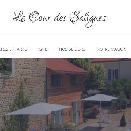
La Cour des Saligues
ES ET TARIFS
GÎTE
NOS SÉJOURS
NOTRE MAISON
Suite Loft